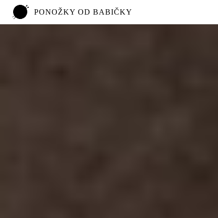
PONOŽKY OD BABIČKY