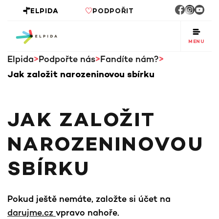
ELPIDA
PODPOŘIT
MENU
Elpida
Podpořte nás
Fandíte nám?
Jak založit narozeninovou sbírku
JAK ZALOŽIT
NAROZENINOVOU
SBÍRKU
Pokud ještě nemáte, založte si účet na
darujme.cz
vpravo nahoře.