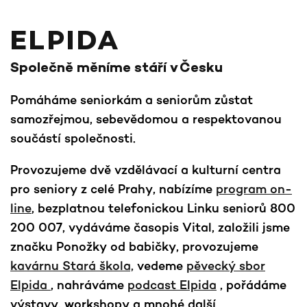
ELPIDA
Společně měníme stáří v Česku
Pomáháme seniorkám a seniorům zůstat
samozřejmou, sebevědomou a respektovanou
součástí společnosti.
Provozujeme dvě vzdělávací a kulturní centra
pro seniory z celé Prahy, nabízíme
program on-
line
, bezplatnou telefonickou Linku seniorů 800
200 007, vydáváme časopis Vital, založili jsme
značku Ponožky od babičky, provozujeme
kavárnu Stará škola,
vedeme
pěvecký sbor
Elpida
, nahráváme
podcast Elpida
, pořádáme
výstavy, workshopy a mnohé další.