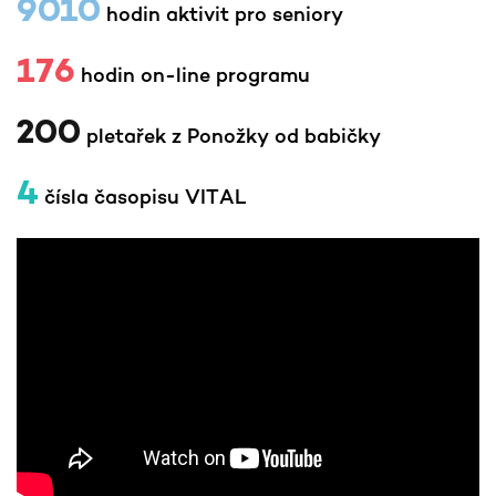
9010
hodin aktivit pro seniory
176
hodin on-line programu
200
pletařek z Ponožky od babičky
4
čísla časopisu VITAL