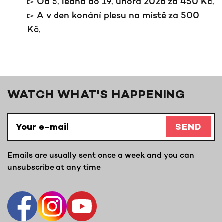
▻ Od 5. ledna do 19. února 2026 za 450 Kč.
▻ A v den konání plesu na místě za 500
Kč.
WATCH WHAT'S HAPPENING
SEND
Emails are usually sent once a week and you can
unsubscribe at any time