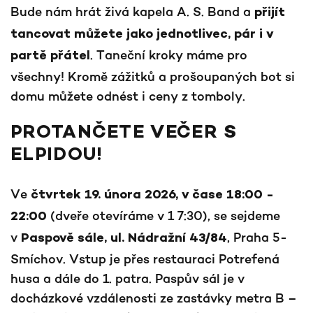
Bude nám hrát živá kapela A. S. Band a
přijít
tancovat můžete jako jednotlivec, pár i v
. Taneční kroky máme pro
partě přátel
všechny! Kromě zážitků a prošoupaných bot si
domu můžete odnést i ceny z tomboly.
PROTANČETE VEČER S
ELPIDOU!
Ve
čtvrtek 19. února 2026, v čase 18:00 -
(dveře otevíráme v 1 7:30), se sejdeme
22:00
v
, Praha 5-
Paspově sále, ul. Nádražní 43/84
Smíchov. Vstup je přes restauraci Potrefená
husa a dále do 1. patra. Paspův sál je v
docházkové vzdálenosti ze zastávky metra B –