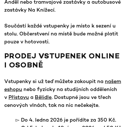
Anděl nebo tramvajové zastávky a autobusové
zastávky Na Knížecí.
Součástí každé vstupenky je místo k sezení u
stolu. Občerstvení na místě bude možné platit
pouze v hotovosti.
PRODEJ VSTUPENEK ONLINE
I OSOBNĚ
Vstupenky si už teď můžete zakoupit na
našem
eshopu
nebo fyzicky na studijních odděleních
v
Přístavu
a
Bělidle
. Dostupné jsou ve třech
cenových vlnách, tak na nic nečekejte.
▻ Do 4. ledna 2026 je pořídíte za 350 Kč.