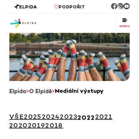
ELPIDA
PODPOŘIT
MENU
Elpida
O Elpidě
Mediální výstupy
VŠE
2025
2024
2023
2021
2022
2020
2019
2018