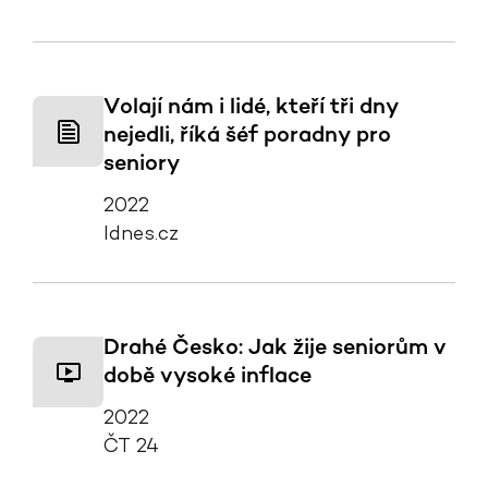
Volají nám i lidé, kteří tři dny
nejedli, říká šéf poradny pro
seniory
2022
Idnes.cz
Drahé Česko: Jak žije seniorům v
době vysoké inflace
2022
ČT 24